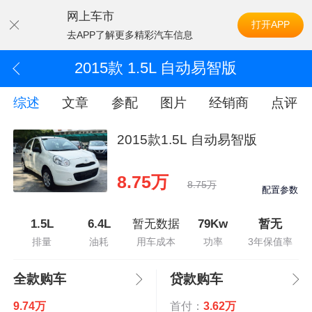
网上车市
打开APP
去APP了解更多精彩汽车信息
2015款 1.5L 自动易智版
综述
文章
参配
图片
经销商
点评
2015款1.5L 自动易智版
8.75万
8.75万
配置参数
1.5L
6.4L
暂无数据
79Kw
暂无
排量
油耗
用车成本
功率
3年保值率
全款购车
贷款购车
9.74万
首付：
3.62万