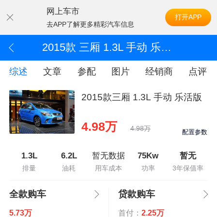
网上车市
打开APP
去APP了解更多精彩汽车信息
2015款 三厢 1.3L 手动 乐活版
综述
文章
参配
图片
经销商
点评
2015款三厢 1.3L 手动 乐活版
4.98万
4.98万
配置参数
1.3L
6.2L
暂无数据
75Kw
暂无
排量
油耗
用车成本
功率
3年保值率
全款购车
贷款购车
5.73万
首付：
2.25万