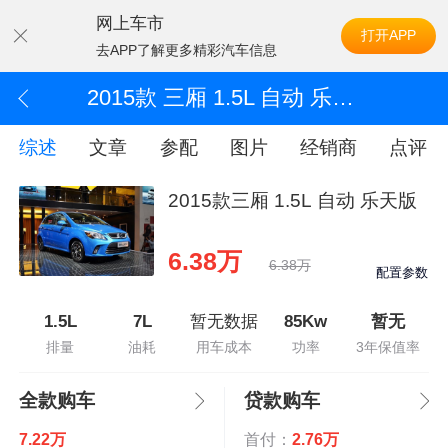
网上车市
打开APP
去APP了解更多精彩汽车信息
2015款 三厢 1.5L 自动 乐天版
综述
文章
参配
图片
经销商
点评
2015款三厢 1.5L 自动 乐天版
6.38万
6.38万
配置参数
1.5L
7L
暂无数据
85Kw
暂无
排量
油耗
用车成本
功率
3年保值率
全款购车
贷款购车
7.22万
首付：
2.76万