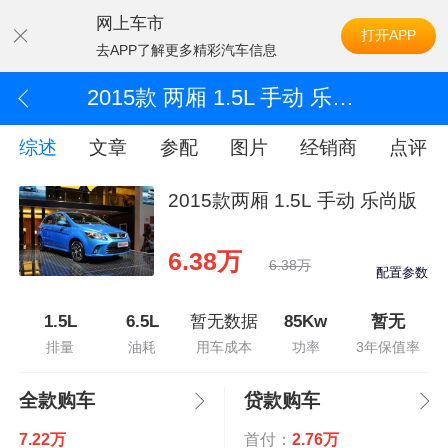
网上车市
打开APP
去APP了解更多精彩汽车信息
2015款 两厢 1.5L 手动 乐尚版
综述
文章
参配
图片
经销商
点评
2015款两厢 1.5L 手动 乐尚版
6.38万
6.38万
配置参数
1.5L
6.5L
暂无数据
85Kw
暂无
排量
油耗
用车成本
功率
3年保值率
全款购车
贷款购车
7.22万
首付：
2.76万