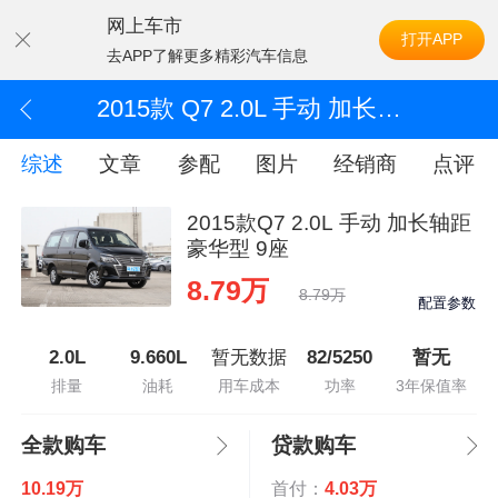
网上车市
打开APP
去APP了解更多精彩汽车信息
2015款 Q7 2.0L 手动 加长轴距豪华型 9座
综述
文章
参配
图片
经销商
点评
2015款Q7 2.0L 手动 加长轴距
豪华型 9座
8.79万
8.79万
配置参数
2.0L
9.660L
暂无数据
82/5250
暂无
排量
油耗
用车成本
功率
3年保值率
全款购车
贷款购车
10.19万
首付：
4.03万