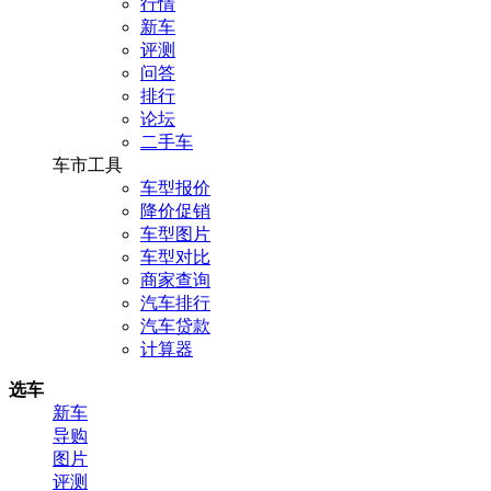
行情
新车
评测
问答
排行
论坛
二手车
车市工具
车型报价
降价促销
车型图片
车型对比
商家查询
汽车排行
汽车贷款
计算器
选车
新车
导购
图片
评测