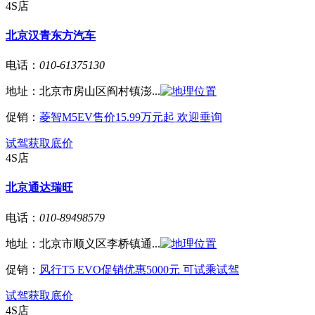
4S店
北京汉青东方汽车
电话：
010-61375130
地址：
北京市房山区阎村镇澎...
促销：
菱智M5EV售价15.99万元起 欢迎垂询
试驾
获取底价
4S店
北京通达瑞旺
电话：
010-89498579
地址：
北京市顺义区李桥镇通...
促销：
风行T5 EVO促销优惠5000元 可试乘试驾
试驾
获取底价
4S店