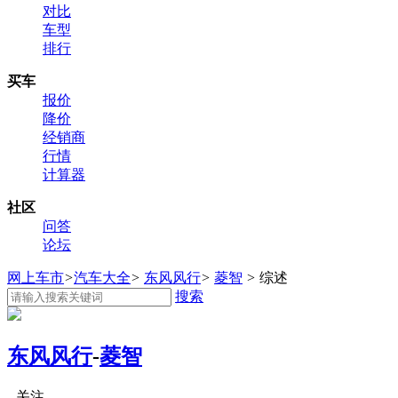
对比
车型
排行
买车
报价
降价
经销商
行情
计算器
社区
问答
论坛
网上车市
>
汽车大全
>
东风风行
>
菱智
>
综述
搜索
东风风行
-
菱智
关注