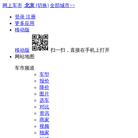
网上车市
北京
[切换]
全部城市>>
登录
注册
更多应用
移动版
移动版
扫一扫，直接在手机上打开
网站地图
车市频道
车型
报价
降价
图片
选车
对比
资讯
商家
视频
独家