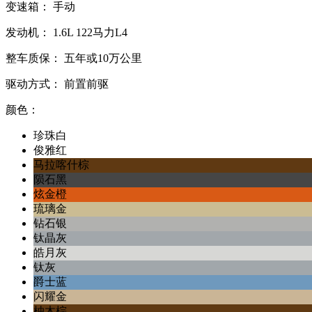
变速箱：
手动
发动机：
1.6L
122马力L4
整车质保：
五年或10万公里
驱动方式：
前置前驱
颜色：
珍珠白
俊雅红
马拉喀什棕
陨石黑
炫金橙
琉璃金
钻石银
钛晶灰
皓月灰
钛灰
爵士蓝
闪耀金
柚木棕