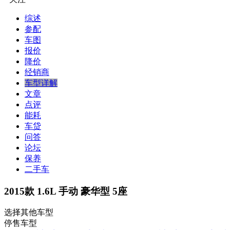
综述
参配
车图
报价
降价
经销商
车型详解
文章
点评
能耗
车贷
问答
论坛
保养
二手车
2015款 1.6L 手动 豪华型 5座
选择其他车型
停售车型