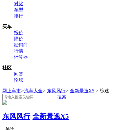
对比
车型
排行
买车
报价
降价
经销商
行情
计算器
社区
问答
论坛
网上车市
>
汽车大全
>
东风风行
>
全新景逸X5
>
综述
搜索
东风风行
-
全新景逸X5
关注