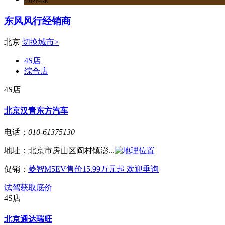
东风风行经销商
北京
切换城市>
4S店
综合店
4S店
北京汉青东方汽车
电话：
010-61375130
地址：
北京市房山区阎村镇澎...
促销：
菱智M5EV售价15.99万元起 欢迎垂询
试驾
获取底价
4S店
北京通达瑞旺