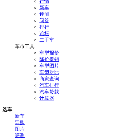
行情
新车
评测
问答
排行
论坛
二手车
车市工具
车型报价
降价促销
车型图片
车型对比
商家查询
汽车排行
汽车贷款
计算器
选车
新车
导购
图片
评测