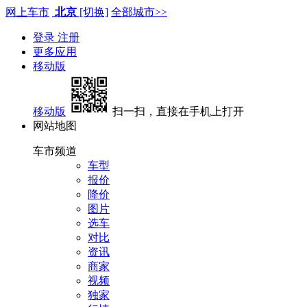
网上车市
北京
[切换]
全部城市>>
登录
注册
更多应用
移动版
移动版
扫一扫，直接在手机上打开
网站地图
车市频道
车型
报价
降价
图片
选车
对比
资讯
商家
视频
独家