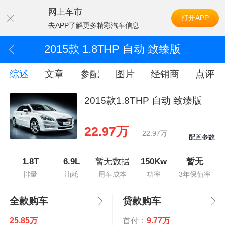
网上车市
打开APP
去APP了解更多精彩汽车信息
2015款 1.8THP 自动 致臻版
综述
文章
参配
图片
经销商
点评
2015款1.8THP 自动 致臻版
22.97万
22.97万
配置参数
1.8T
6.9L
暂无数据
150Kw
暂无
排量
油耗
用车成本
功率
3年保值率
全款购车
贷款购车
25.85万
首付：
9.77万