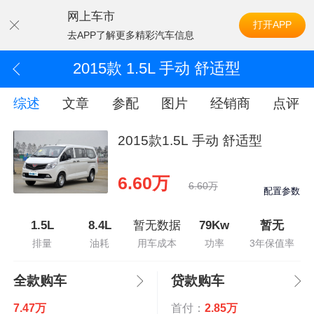
网上车市
打开APP
去APP了解更多精彩汽车信息
2015款 1.5L 手动 舒适型
综述
文章
参配
图片
经销商
点评
2015款1.5L 手动 舒适型
6.60万
6.60万
配置参数
1.5L
8.4L
暂无数据
79Kw
暂无
排量
油耗
用车成本
功率
3年保值率
全款购车
贷款购车
7.47万
首付：
2.85万