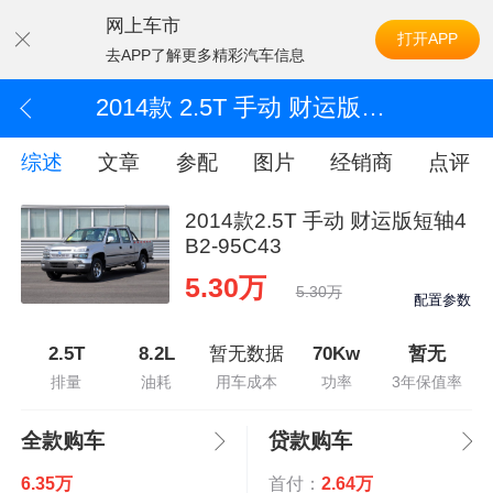
网上车市
打开APP
去APP了解更多精彩汽车信息
2014款 2.5T 手动 财运版短轴4B2-95C43
综述
文章
参配
图片
经销商
点评
2014款2.5T 手动 财运版短轴4
B2-95C43
5.30万
5.30万
配置参数
2.5T
8.2L
暂无数据
70Kw
暂无
排量
油耗
用车成本
功率
3年保值率
全款购车
贷款购车
6.35万
首付：
2.64万