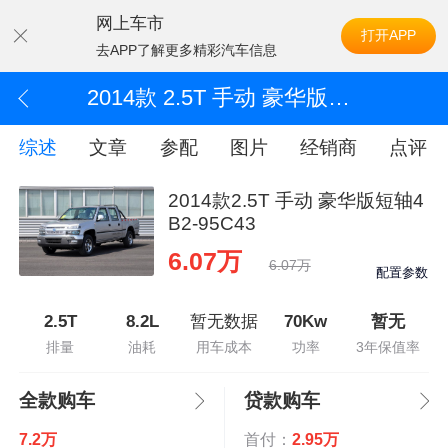
网上车市
打开APP
去APP了解更多精彩汽车信息
2014款 2.5T 手动 豪华版短轴4B2-95C43
综述
文章
参配
图片
经销商
点评
2014款2.5T 手动 豪华版短轴4
B2-95C43
6.07万
6.07万
配置参数
2.5T
8.2L
暂无数据
70Kw
暂无
排量
油耗
用车成本
功率
3年保值率
全款购车
贷款购车
7.2万
首付：
2.95万