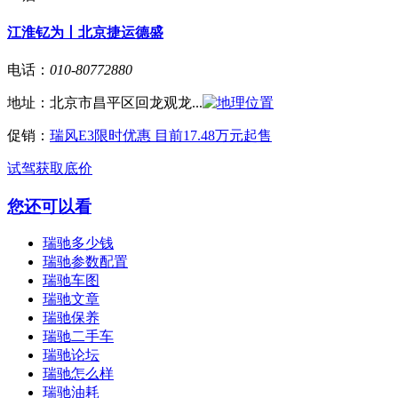
江淮钇为丨北京捷运德盛
电话：
010-80772880
地址：
北京市昌平区回龙观龙...
促销：
瑞风E3限时优惠 目前17.48万元起售
试驾
获取底价
您还可以看
瑞驰多少钱
瑞驰参数配置
瑞驰车图
瑞驰文章
瑞驰保养
瑞驰二手车
瑞驰论坛
瑞驰怎么样
瑞驰油耗