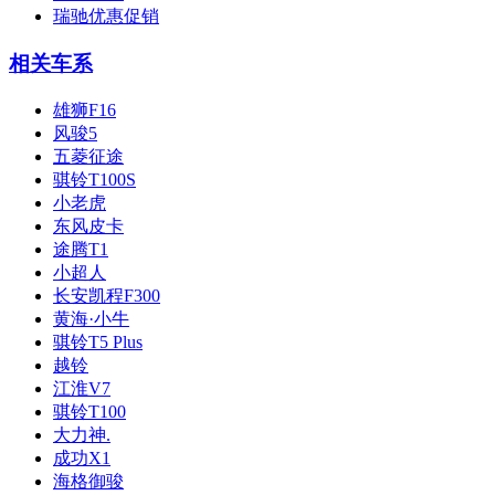
瑞驰优惠促销
相关车系
雄狮F16
风骏5
五菱征途
骐铃T100S
小老虎
东风皮卡
途腾T1
小超人
长安凯程F300
黄海·小牛
骐铃T5 Plus
越铃
江淮V7
骐铃T100
大力神.
成功X1
海格御骏