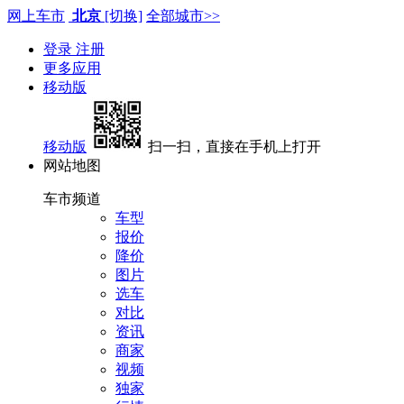
网上车市
北京
[切换]
全部城市>>
登录
注册
更多应用
移动版
移动版
扫一扫，直接在手机上打开
网站地图
车市频道
车型
报价
降价
图片
选车
对比
资讯
商家
视频
独家