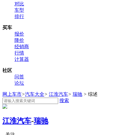
对比
车型
排行
买车
报价
降价
经销商
行情
计算器
社区
问答
论坛
网上车市
>
汽车大全
>
江淮汽车
>
瑞驰
>
综述
搜索
江淮汽车
-
瑞驰
关注