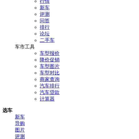
行情
新车
评测
问答
排行
论坛
二手车
车市工具
车型报价
降价促销
车型图片
车型对比
商家查询
汽车排行
汽车贷款
计算器
选车
新车
导购
图片
评测