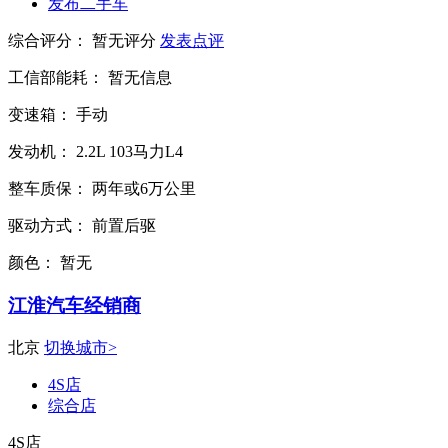
发布二手车
综合评分：
暂无评分
发表点评
工信部能耗：
暂无信息
变速箱：
手动
发动机：
2.2L
103马力L4
整车质保：
两年或6万公里
驱动方式：
前置后驱
颜色：
暂无
江淮汽车经销商
北京
切换城市>
4S店
综合店
4S店