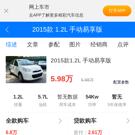
网上车市
打开APP
去APP了解更多精彩汽车信息
2015款 1.2L 手动易享版
综述
文章
参配
图片
经销商
点评
2015款1.2L 手动易享版
5.98万
5.98万
配置参数
1.2L
5.7L
暂无数据
54Kw
暂无
排量
油耗
用车成本
功率
3年保值率
全款购车
贷款购车
6.8万
首付：
2.61万