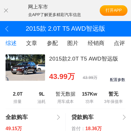
网上车市
打开APP
去APP了解更多精彩汽车信息
2015款 2.0T T5 AWD智远版
综述
文章
参配
图片
经销商
点评
2015款2.0T T5 AWD智远版
43.99万
43.99万
配置参数
2.0T
9L
暂无数据
157Kw
暂无
排量
油耗
用车成本
功率
3年保值率
全款购车
贷款购车
49.15万
首付：
18.36万