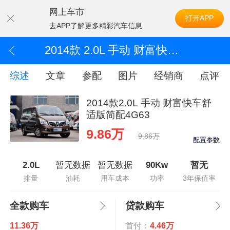
网上车市
打开APP
去APP了解更多精彩汽车信息
2014款 2.0L 手动 财富快车舒适版简配4G63
综述
文章
参配
图片
经销商
点评
2014款2.0L 手动 财富快车舒
适版简配4G63
9.86万
9.86万
配置参数
2.0L
暂无数据
暂无数据
90Kw
暂无
排量
油耗
用车成本
功率
3年保值率
全款购车
贷款购车
11.36万
首付：
4.46万