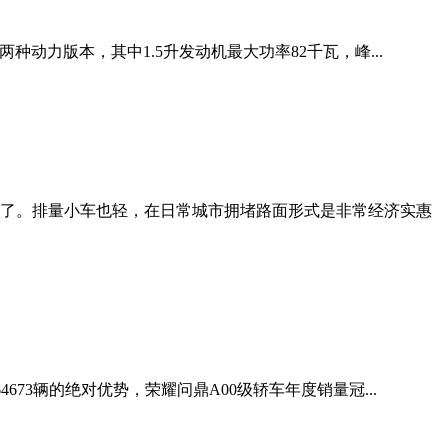
种动力版本，其中1.5升发动机最大功率82千瓦，峰...
了。排量小车也轻，在日常城市拥堵路面形式是非常经济实惠
673辆的绝对优势，荣耀问鼎A00级轿车年度销量冠...