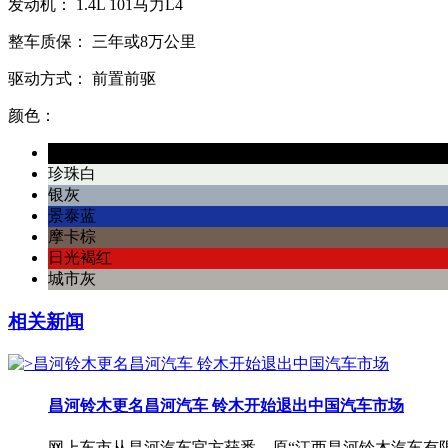
发动机：
1.4L
101马力L4
整车质保：
三年或8万公里
驱动方式：
前置前驱
颜色：
天幕黑
珍珠白
银灰
景泰蓝
摩卡棕
日光褐红
城市灰
相关新闻
昌河铃木更名昌河汽车 铃木开始退出中国汽车市场
网上车市从昌河汽车官方获悉，原“江西昌河铃木汽车有