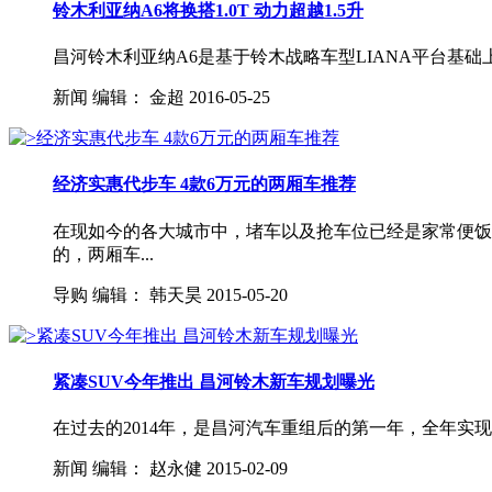
铃木利亚纳A6将换搭1.0T 动力超越1.5升
昌河铃木利亚纳A6是基于铃木战略车型LIANA平台基础上
新闻
编辑：
金超
2016-05-25
经济实惠代步车 4款6万元的两厢车推荐
在现如今的各大城市中，堵车以及抢车位已经是家常便饭
的，两厢车...
导购
编辑：
韩天昊
2015-05-20
紧凑SUV今年推出 昌河铃木新车规划曝光
在过去的2014年，是昌河汽车重组后的第一年，全年实现整
新闻
编辑：
赵永健
2015-02-09