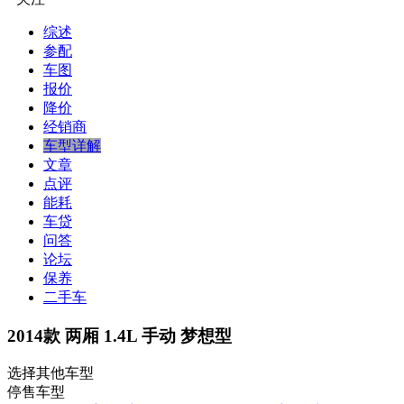
综述
参配
车图
报价
降价
经销商
车型详解
文章
点评
能耗
车贷
问答
论坛
保养
二手车
2014款 两厢 1.4L 手动 梦想型
选择其他车型
停售车型