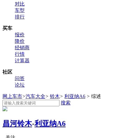
对比
车型
排行
买车
报价
降价
经销商
行情
计算器
社区
问答
论坛
网上车市
>
汽车大全
>
铃木
>
利亚纳A6
>
综述
搜索
昌河铃木
-
利亚纳A6
关注