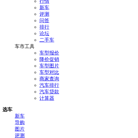
行情
新车
评测
问答
排行
论坛
二手车
车市工具
车型报价
降价促销
车型图片
车型对比
商家查询
汽车排行
汽车贷款
计算器
选车
新车
导购
图片
评测