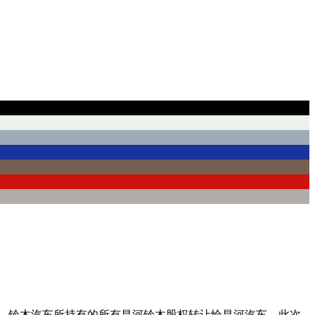
”，铃木汽车所持有的所有昌河铃木股权转让给昌河汽车。此次