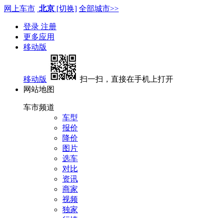
网上车市
北京
[切换]
全部城市>>
登录
注册
更多应用
移动版
移动版
扫一扫，直接在手机上打开
网站地图
车市频道
车型
报价
降价
图片
选车
对比
资讯
商家
视频
独家