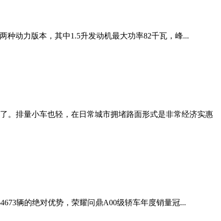
种动力版本，其中1.5升发动机最大功率82千瓦，峰...
了。排量小车也轻，在日常城市拥堵路面形式是非常经济实惠
673辆的绝对优势，荣耀问鼎A00级轿车年度销量冠...