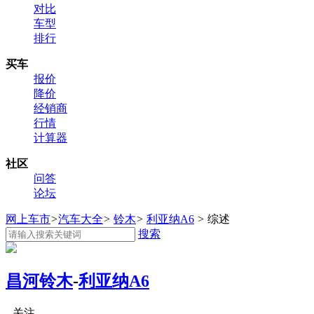
对比
车型
排行
买车
报价
降价
经销商
行情
计算器
社区
问答
论坛
网上车市
>
汽车大全
>
铃木
>
利亚纳A6
>
综述
搜索
昌河铃木
-
利亚纳A6
关注