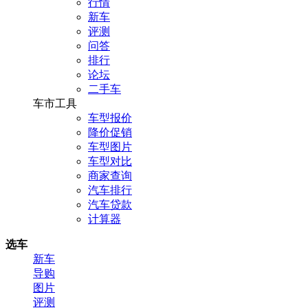
行情
新车
评测
问答
排行
论坛
二手车
车市工具
车型报价
降价促销
车型图片
车型对比
商家查询
汽车排行
汽车贷款
计算器
选车
新车
导购
图片
评测