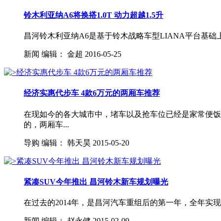
铃木利亚纳A6将换搭1.0T 动力超越1.5升
昌河铃木利亚纳A6是基于铃木战略车型LIANA平台基础上
新闻
编辑：
金超
2016-05-25
经济实惠代步车 4款6万元的两厢车推荐
在现如今的各大城市中，堵车以及抢车位已经是家常便饭
的，两厢车...
导购
编辑：
韩天昊
2015-05-20
紧凑SUV今年推出 昌河铃木新车规划曝光
在过去的2014年，是昌河汽车重组后的第一年，全年实现整
新闻
编辑：
赵永健
2015-02-09