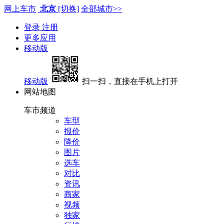
网上车市
北京
[切换]
全部城市>>
登录
注册
更多应用
移动版
移动版
扫一扫，直接在手机上打开
网站地图
车市频道
车型
报价
降价
图片
选车
对比
资讯
商家
视频
独家