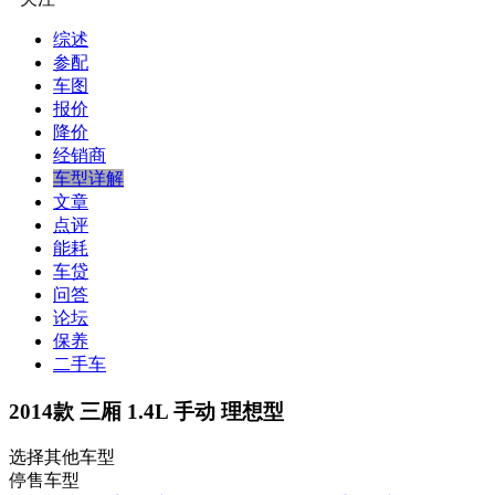
综述
参配
车图
报价
降价
经销商
车型详解
文章
点评
能耗
车贷
问答
论坛
保养
二手车
2014款 三厢 1.4L 手动 理想型
选择其他车型
停售车型