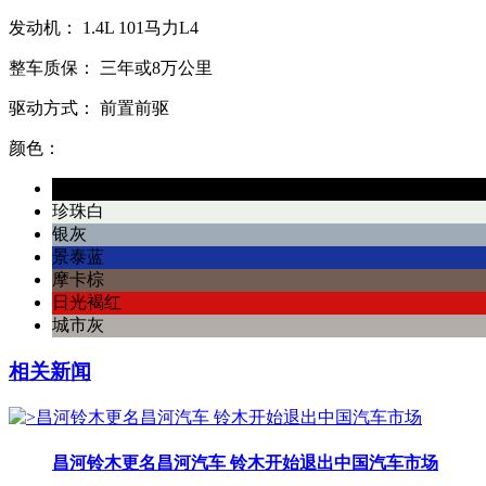
发动机：
1.4L
101马力L4
整车质保：
三年或8万公里
驱动方式：
前置前驱
颜色：
天幕黑
珍珠白
银灰
景泰蓝
摩卡棕
日光褐红
城市灰
相关新闻
昌河铃木更名昌河汽车 铃木开始退出中国汽车市场