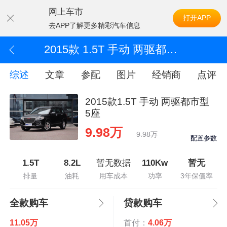
网上车市
打开APP
去APP了解更多精彩汽车信息
2015款 1.5T 手动 两驱都市型 5座
综述
文章
参配
图片
经销商
点评
2015款1.5T 手动 两驱都市型
5座
9.98万
9.98万
配置参数
1.5T
8.2L
暂无数据
110Kw
暂无
排量
油耗
用车成本
功率
3年保值率
全款购车
贷款购车
11.05万
首付：
4.06万