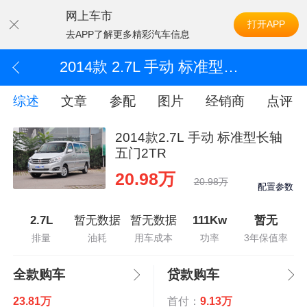
网上车市
打开APP
去APP了解更多精彩汽车信息
2014款 2.7L 手动 标准型长轴五门2TR
综述
文章
参配
图片
经销商
点评
2014款2.7L 手动 标准型长轴
五门2TR
20.98万
20.98万
配置参数
2.7L
暂无数据
暂无数据
111Kw
暂无
排量
油耗
用车成本
功率
3年保值率
全款购车
贷款购车
23.81万
首付：
9.13万