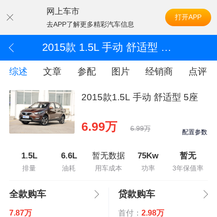
网上车市
打开APP
去APP了解更多精彩汽车信息
2015款 1.5L 手动 舒适型 5座
综述
文章
参配
图片
经销商
点评
2015款1.5L 手动 舒适型 5座
6.99万
6.99万
配置参数
1.5L
6.6L
暂无数据
75Kw
暂无
排量
油耗
用车成本
功率
3年保值率
全款购车
贷款购车
7.87万
首付：
2.98万