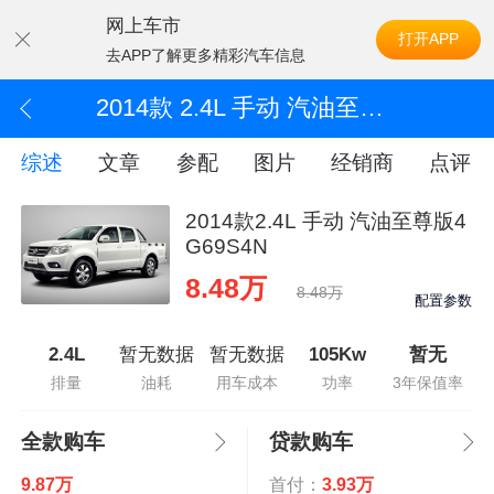
网上车市
打开APP
去APP了解更多精彩汽车信息
2014款 2.4L 手动 汽油至尊版4G69S4N
综述
文章
参配
图片
经销商
点评
2014款2.4L 手动 汽油至尊版4
G69S4N
8.48万
8.48万
配置参数
2.4L
暂无数据
暂无数据
105Kw
暂无
排量
油耗
用车成本
功率
3年保值率
全款购车
贷款购车
9.87万
首付：
3.93万