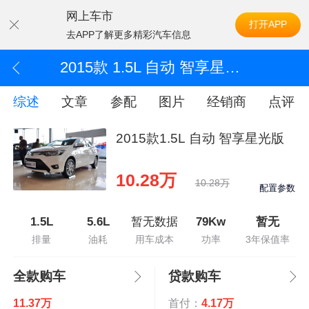
网上车市
打开APP
去APP了解更多精彩汽车信息
2015款 1.5L 自动 智享星光版
综述
文章
参配
图片
经销商
点评
2015款1.5L 自动 智享星光版
10.28万
10.28万
配置参数
1.5L
5.6L
暂无数据
79Kw
暂无
排量
油耗
用车成本
功率
3年保值率
全款购车
贷款购车
11.37万
首付：
4.17万