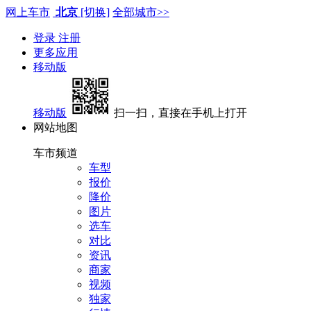
网上车市
北京
[切换]
全部城市>>
登录
注册
更多应用
移动版
移动版
扫一扫，直接在手机上打开
网站地图
车市频道
车型
报价
降价
图片
选车
对比
资讯
商家
视频
独家