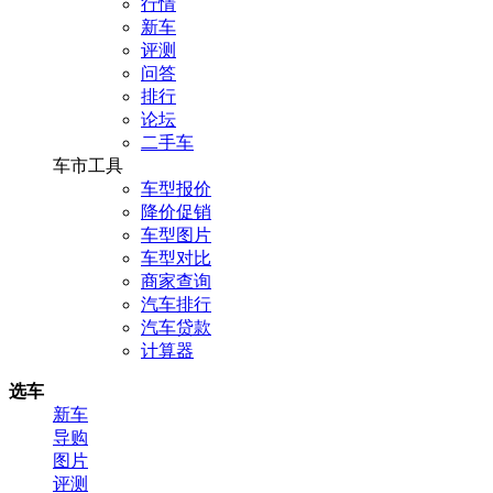
行情
新车
评测
问答
排行
论坛
二手车
车市工具
车型报价
降价促销
车型图片
车型对比
商家查询
汽车排行
汽车贷款
计算器
选车
新车
导购
图片
评测