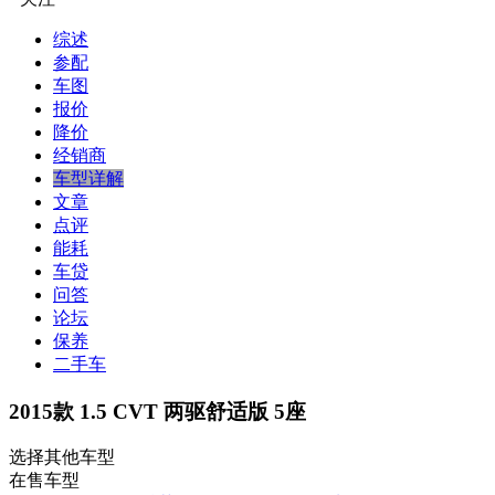
综述
参配
车图
报价
降价
经销商
车型详解
文章
点评
能耗
车贷
问答
论坛
保养
二手车
2015款 1.5 CVT 两驱舒适版 5座
选择其他车型
在售车型