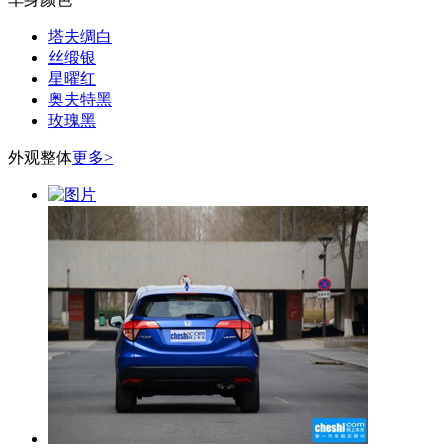
塔夫绸白
丝缎银
星曜红
奥夫特黑
玫瑰黑
外观整体
更多>