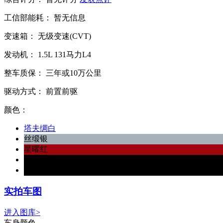
工信部能耗：
暂无信息
变速箱：
无级变速(CVT)
发动机：
1.5L
131马力L4
整车质保：
三年或10万公里
驱动方式：
前置前驱
颜色：
塔夫绸白
丝缎银
星曜红
奥夫特黑
玫瑰黑
实拍车图
进入图库>
车身颜色