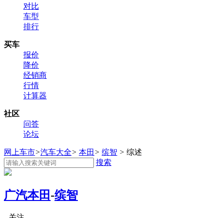
对比
车型
排行
买车
报价
降价
经销商
行情
计算器
社区
问答
论坛
网上车市
>
汽车大全
>
本田
>
缤智
>
综述
搜索
广汽本田
-
缤智
关注