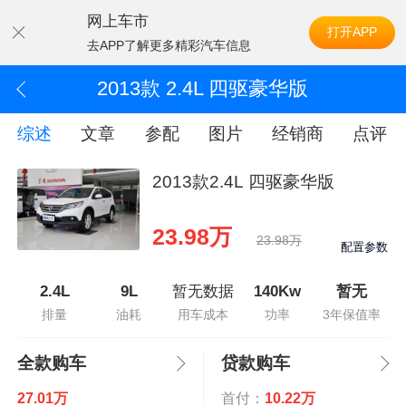
网上车市
打开APP
去APP了解更多精彩汽车信息
2013款 2.4L 四驱豪华版
综述
文章
参配
图片
经销商
点评
2013款2.4L 四驱豪华版
23.98万
23.98万
配置参数
2.4L
9L
暂无数据
140Kw
暂无
排量
油耗
用车成本
功率
3年保值率
全款购车
贷款购车
27.01万
首付：
10.22万