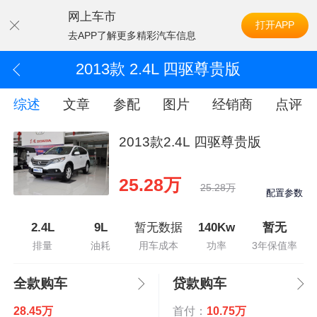
网上车市
打开APP
去APP了解更多精彩汽车信息
2013款 2.4L 四驱尊贵版
综述
文章
参配
图片
经销商
点评
2013款2.4L 四驱尊贵版
25.28万
25.28万
配置参数
2.4L
9L
暂无数据
140Kw
暂无
排量
油耗
用车成本
功率
3年保值率
全款购车
贷款购车
28.45万
首付：
10.75万