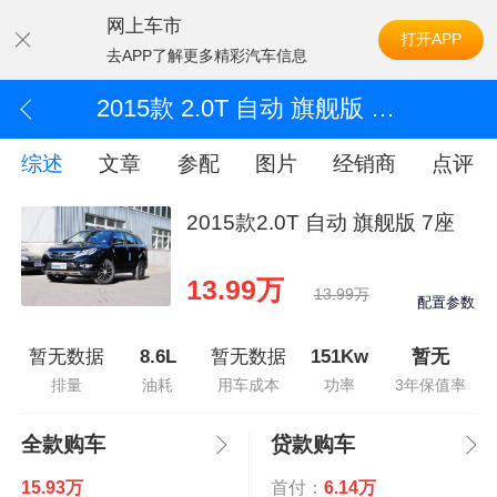
网上车市
打开APP
去APP了解更多精彩汽车信息
2015款 2.0T 自动 旗舰版 7座
综述
文章
参配
图片
经销商
点评
2015款2.0T 自动 旗舰版 7座
13.99万
13.99万
配置参数
暂无数据
8.6L
暂无数据
151Kw
暂无
排量
油耗
用车成本
功率
3年保值率
全款购车
贷款购车
15.93万
首付：
6.14万