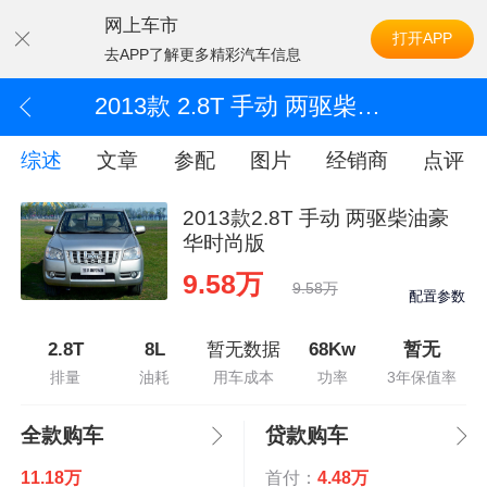
网上车市
打开APP
去APP了解更多精彩汽车信息
2013款 2.8T 手动 两驱柴油豪华时尚版
综述
文章
参配
图片
经销商
点评
2013款2.8T 手动 两驱柴油豪
华时尚版
9.58万
9.58万
配置参数
2.8T
8L
暂无数据
68Kw
暂无
排量
油耗
用车成本
功率
3年保值率
全款购车
贷款购车
11.18万
首付：
4.48万