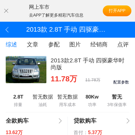
网上车市
打开APP
去APP了解更多精彩汽车信息
2013款 2.8T 手动 四驱豪华时尚版
综述
文章
参配
图片
经销商
点评
2013款2.8T 手动 四驱豪华时
尚版
11.78万
11.78万
配置参数
2.8T
暂无数据
暂无数据
80Kw
暂无
排量
油耗
用车成本
功率
3年保值率
全款购车
贷款购车
13.62万
首付：
5.37万