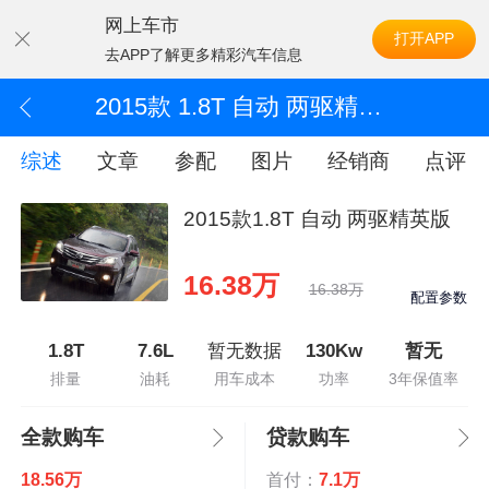
网上车市
打开APP
去APP了解更多精彩汽车信息
2015款 1.8T 自动 两驱精英版
综述
文章
参配
图片
经销商
点评
2015款1.8T 自动 两驱精英版
16.38万
16.38万
配置参数
1.8T
7.6L
暂无数据
130Kw
暂无
排量
油耗
用车成本
功率
3年保值率
全款购车
贷款购车
18.56万
首付：
7.1万