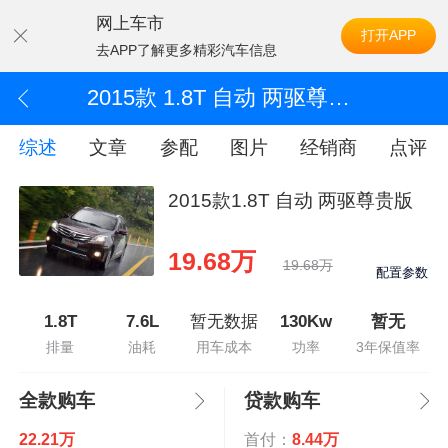
网上车市
打开APP
去APP了解更多精彩汽车信息
2015款 1.8T 自动 两驱尊贵版
综述
文章
参配
图片
经销商
点评
2015款1.8T 自动 两驱尊贵版
19.68万
19.68万
配置参数
1.8T
7.6L
暂无数据
130Kw
暂无
排量
油耗
用车成本
功率
3年保值率
全款购车
贷款购车
22.21万
首付：
8.44万