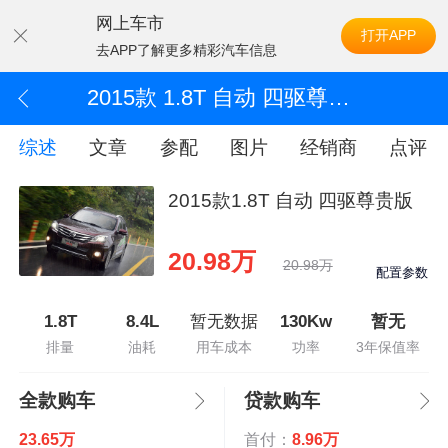
网上车市
打开APP
去APP了解更多精彩汽车信息
2015款 1.8T 自动 四驱尊贵版
综述
文章
参配
图片
经销商
点评
2015款1.8T 自动 四驱尊贵版
20.98万
20.98万
配置参数
1.8T
8.4L
暂无数据
130Kw
暂无
排量
油耗
用车成本
功率
3年保值率
全款购车
贷款购车
23.65万
首付：
8.96万