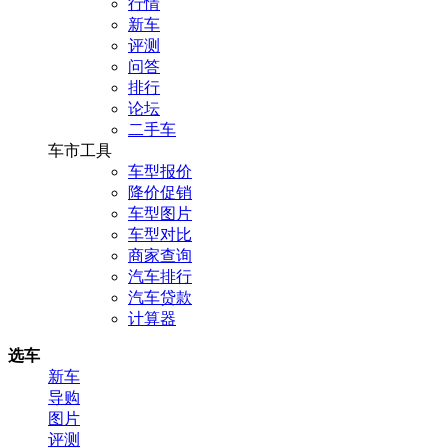
行情
新车
评测
问答
排行
论坛
二手车
车市工具
车型报价
降价促销
车型图片
车型对比
商家查询
汽车排行
汽车贷款
计算器
选车
新车
导购
图片
评测