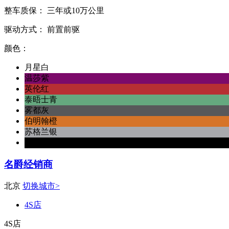
整车质保：
三年或10万公里
驱动方式：
前置前驱
颜色：
月星白
温莎紫
英伦红
泰晤士青
雾都灰
伯明翰橙
苏格兰银
耀石黑
名爵经销商
北京
切换城市>
4S店
4S店