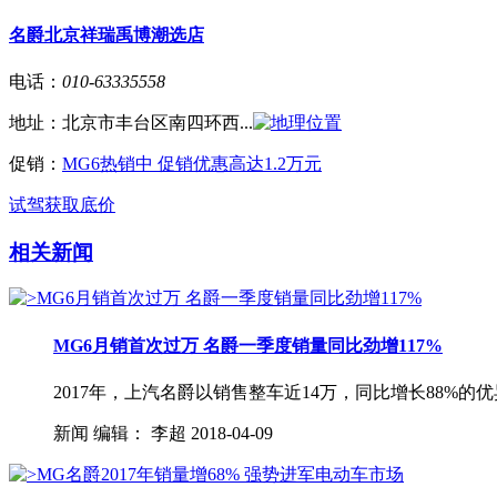
名爵北京祥瑞禹博潮选店
电话：
010-63335558
地址：
北京市丰台区南四环西...
促销：
MG6热销中 促销优惠高达1.2万元
试驾
获取底价
相关新闻
MG6月销首次过万 名爵一季度销量同比劲增117%
2017年，上汽名爵以销售整车近14万，同比增长88%的优
新闻
编辑：
李超
2018-04-09