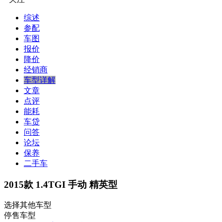
综述
参配
车图
报价
降价
经销商
车型详解
文章
点评
能耗
车贷
问答
论坛
保养
二手车
2015款 1.4TGI 手动 精英型
选择其他车型
停售车型