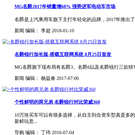
MG名爵2017年销量增68% 强势进军电动车市场
名爵是上汽乘用车旗下主打年轻化的品牌，2017年推出了名
新闻
编辑：
李超
2018-01-10
名爵锐行加长版-搭载互联网系统 8月25日首发
MG名爵旗下现布局有名爵3、名爵6以及名爵锐行三款轿车
新闻
编辑：
杨益春
2017-07-06
个性鲜明的两兄弟 名爵锐行对比荣威360
10万块买车可以有很多选择，从自主到合资车型真是多
新鲜玩意...
导购
编辑：
丁祎
2016-07-04