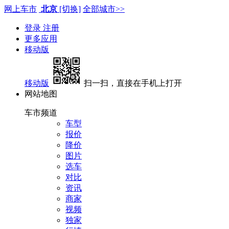
网上车市
北京
[切换]
全部城市>>
登录
注册
更多应用
移动版
移动版
扫一扫，直接在手机上打开
网站地图
车市频道
车型
报价
降价
图片
选车
对比
资讯
商家
视频
独家