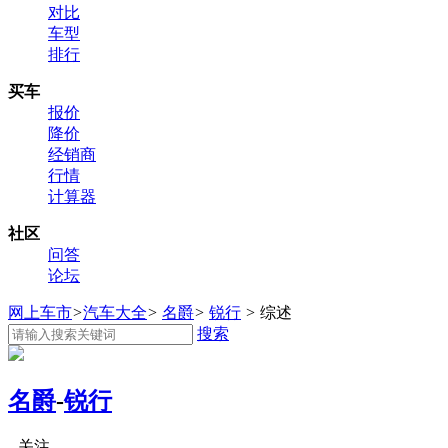
对比
车型
排行
买车
报价
降价
经销商
行情
计算器
社区
问答
论坛
网上车市
>
汽车大全
>
名爵
>
锐行
>
综述
搜索
名爵
-
锐行
关注