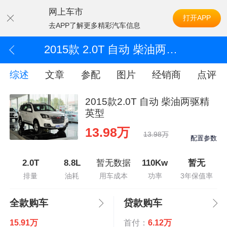
网上车市
打开APP
去APP了解更多精彩汽车信息
2015款 2.0T 自动 柴油两驱精英型
综述
文章
参配
图片
经销商
点评
2015款2.0T 自动 柴油两驱精
英型
13.98万
13.98万
配置参数
2.0T
8.8L
暂无数据
110Kw
暂无
排量
油耗
用车成本
功率
3年保值率
全款购车
贷款购车
15.91万
首付：
6.12万