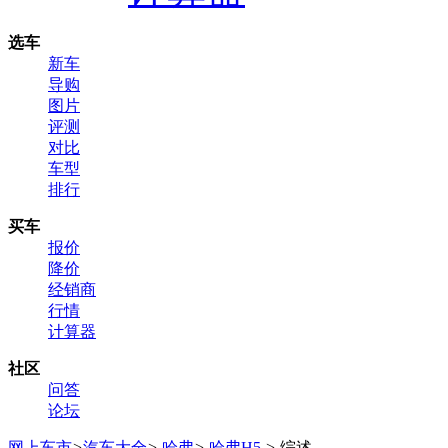
选车
新车
导购
图片
评测
对比
车型
排行
买车
报价
降价
经销商
行情
计算器
社区
问答
论坛
网上车市
>
汽车大全
>
哈弗
>
哈弗H5
>
综述