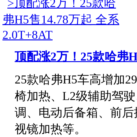
顶配涨2万！25款哈弗H5售
25款哈弗H5车高增加
椅加热、L2级辅助驾
调、电动后备箱、前后
视镜加热等。