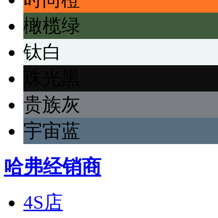
橄榄绿
钛白
珠光黑
贵族灰
宇宙蓝
哈弗经销商
4S店