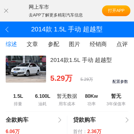
网上车市
打开APP
去APP了解更多精彩汽车信息
2014款 1.5L 手动 超越型
综述
文章
参配
图片
经销商
点评
2014款1.5L 手动 超越型
5.29万
5.29万
配置参数
1.5L
6.100L
暂无数据
80Kw
暂无
排量
油耗
用车成本
功率
3年保值率
全款购车
贷款购车
6.06万
首付：
2.36万