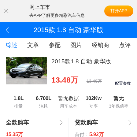
网上车市
打开APP
去APP了解更多精彩汽车信息
2015款 1.8 自动 豪华版
综述
文章
参配
图片
经销商
点评
2015款1.8 自动 豪华版
13.48万
13.48万
配置参数
1.8L
6.700L
暂无数据
102Kw
暂无
排量
油耗
用车成本
功率
3年保值率
全款购车
贷款购车
15.35万
首付：
5.92万