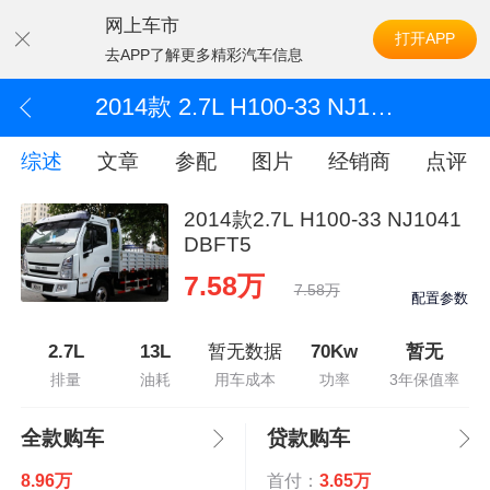
网上车市
打开APP
去APP了解更多精彩汽车信息
2014款 2.7L H100-33 NJ1041DBFT5
综述
文章
参配
图片
经销商
点评
2014款2.7L H100-33 NJ1041
DBFT5
7.58万
7.58万
配置参数
2.7L
13L
暂无数据
70Kw
暂无
排量
油耗
用车成本
功率
3年保值率
全款购车
贷款购车
8.96万
首付：
3.65万