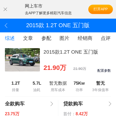
网上车市
打开APP
去APP了解更多精彩汽车信息
2015款 1.2T ONE 五门版
综述
文章
参配
图片
经销商
点评
2015款1.2T ONE 五门版
21.90万
21.90万
配置参数
1.2T
5.7L
暂无数据
75Kw
暂无
排量
油耗
用车成本
功率
3年保值率
全款购车
贷款购车
23.75万
首付：
8.42万