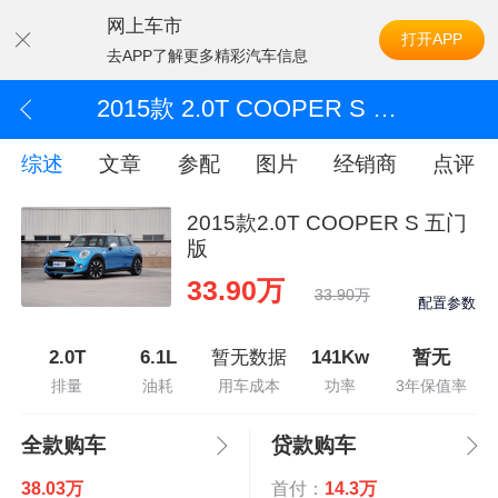
网上车市
打开APP
去APP了解更多精彩汽车信息
2015款 2.0T COOPER S 五门版
综述
文章
参配
图片
经销商
点评
2015款2.0T COOPER S 五门
版
33.90万
33.90万
配置参数
2.0T
6.1L
暂无数据
141Kw
暂无
排量
油耗
用车成本
功率
3年保值率
全款购车
贷款购车
38.03万
首付：
14.3万