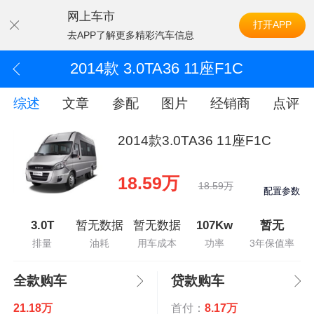
网上车市
打开APP
去APP了解更多精彩汽车信息
2014款 3.0TA36 11座F1C
综述
文章
参配
图片
经销商
点评
2014款3.0TA36 11座F1C
18.59万
18.59万
配置参数
3.0T
暂无数据
暂无数据
107Kw
暂无
排量
油耗
用车成本
功率
3年保值率
全款购车
贷款购车
21.18万
首付：
8.17万