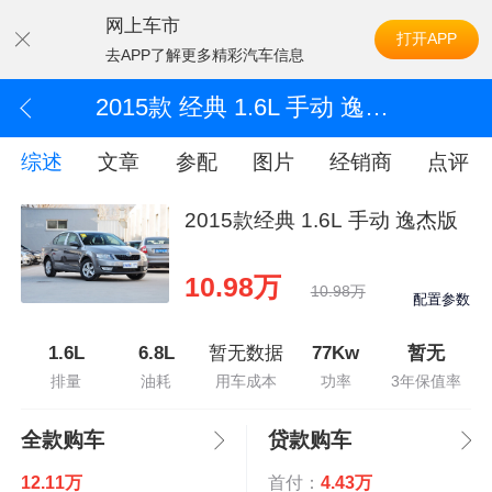
网上车市
打开APP
去APP了解更多精彩汽车信息
2015款 经典 1.6L 手动 逸杰版
综述
文章
参配
图片
经销商
点评
2015款经典 1.6L 手动 逸杰版
10.98万
10.98万
配置参数
1.6L
6.8L
暂无数据
77Kw
暂无
排量
油耗
用车成本
功率
3年保值率
全款购车
贷款购车
12.11万
首付：
4.43万