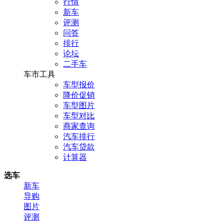
行情
新车
评测
问答
排行
论坛
二手车
车市工具
车型报价
降价促销
车型图片
车型对比
商家查询
汽车排行
汽车贷款
计算器
选车
新车
导购
图片
评测