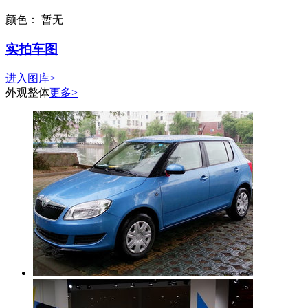
颜色：
暂无
实拍车图
进入图库>
外观整体
更多>