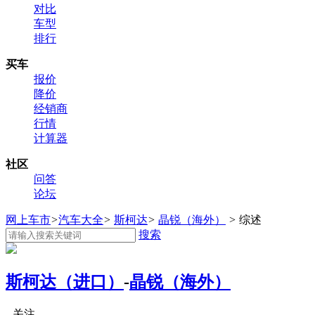
对比
车型
排行
买车
报价
降价
经销商
行情
计算器
社区
问答
论坛
网上车市
>
汽车大全
>
斯柯达
>
晶锐（海外）
>
综述
搜索
斯柯达（进口）
-
晶锐（海外）
关注