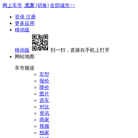
网上车市
北京
[切换]
全部城市>>
登录
注册
更多应用
移动版
移动版
扫一扫，直接在手机上打开
网站地图
车市频道
车型
报价
降价
图片
选车
对比
资讯
商家
视频
独家