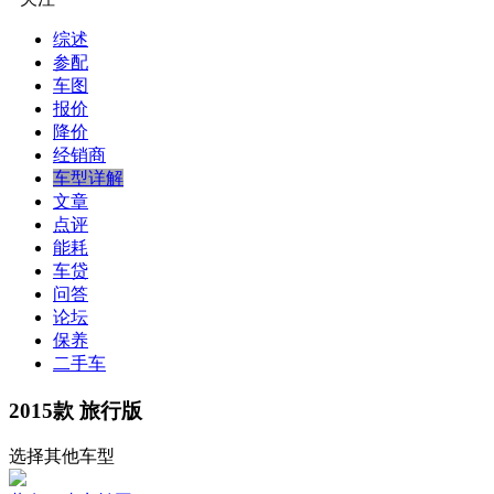
综述
参配
车图
报价
降价
经销商
车型详解
文章
点评
能耗
车贷
问答
论坛
保养
二手车
2015款 旅行版
选择其他车型