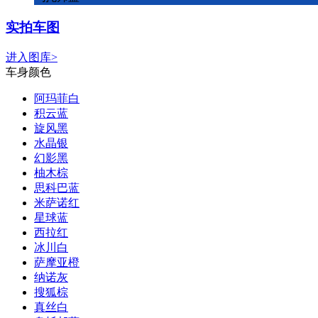
实拍车图
进入图库>
车身颜色
阿玛菲白
积云蓝
旋风黑
水晶银
幻影黑
柚木棕
思科巴蓝
米萨诺红
星球蓝
西拉红
冰川白
萨摩亚橙
纳诺灰
搜狐棕
真丝白