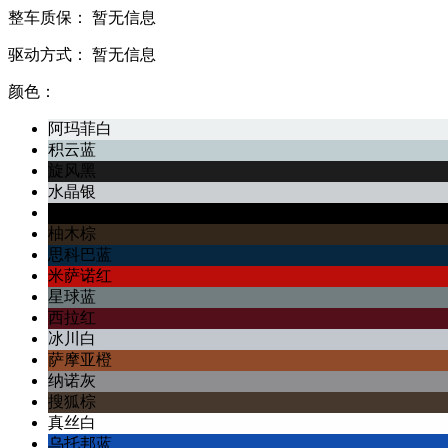
整车质保：
暂无信息
驱动方式：
暂无信息
颜色：
阿玛菲白
积云蓝
旋风黑
水晶银
幻影黑
柚木棕
思科巴蓝
米萨诺红
星球蓝
西拉红
冰川白
萨摩亚橙
纳诺灰
搜狐棕
真丝白
乌托邦蓝