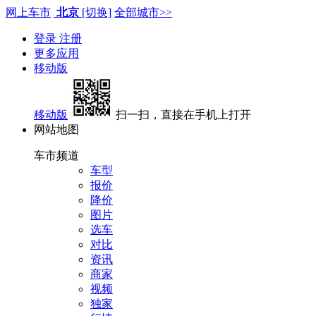
网上车市
北京
[切换]
全部城市>>
登录
注册
更多应用
移动版
移动版
扫一扫，直接在手机上打开
网站地图
车市频道
车型
报价
降价
图片
选车
对比
资讯
商家
视频
独家