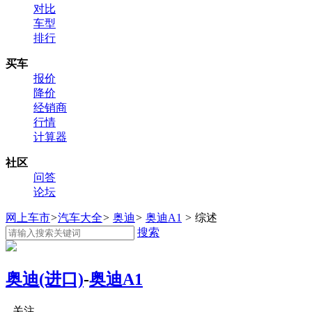
对比
车型
排行
买车
报价
降价
经销商
行情
计算器
社区
问答
论坛
网上车市
>
汽车大全
>
奥迪
>
奥迪A1
>
综述
搜索
奥迪(进口)
-
奥迪A1
关注