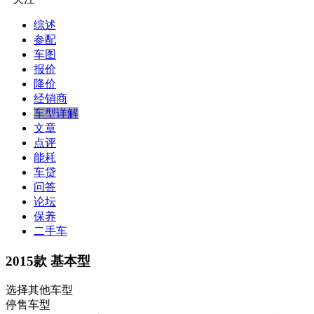
综述
参配
车图
报价
降价
经销商
车型详解
文章
点评
能耗
车贷
问答
论坛
保养
二手车
2015款 基本型
选择其他车型
停售车型