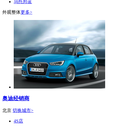
乌托邦蓝
外观整体
更多>
奥迪经销商
北京
切换城市>
4S店