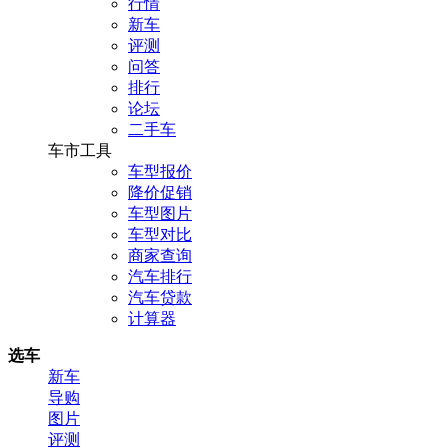
行情
新车
评测
问答
排行
论坛
二手车
车市工具
车型报价
降价促销
车型图片
车型对比
商家查询
汽车排行
汽车贷款
计算器
选车
新车
导购
图片
评测