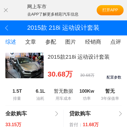
网上车市
打开APP
去APP了解更多精彩汽车信息
2015款 218i 运动设计套装
综述
文章
参配
图片
经销商
点评
2015款218i 运动设计套装
30.68万
30.68万
配置参数
1.5T
6.1L
暂无数据
100Kw
暂无
排量
油耗
用车成本
功率
3年保值率
全款购车
贷款购车
33.15万
首付：
11.68万