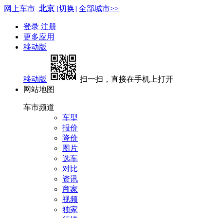
网上车市
北京
[切换]
全部城市>>
登录
注册
更多应用
移动版
移动版
扫一扫，直接在手机上打开
网站地图
车市频道
车型
报价
降价
图片
选车
对比
资讯
商家
视频
独家