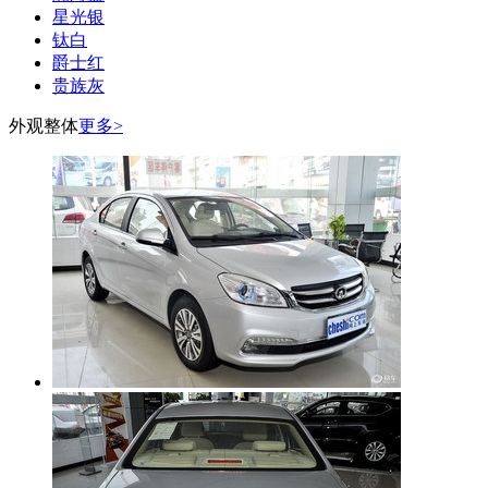
星光银
钛白
爵士红
贵族灰
外观整体
更多>