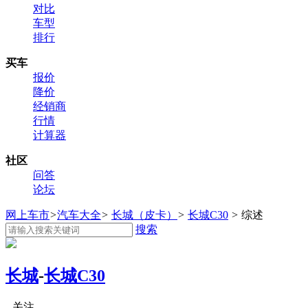
对比
车型
排行
买车
报价
降价
经销商
行情
计算器
社区
问答
论坛
网上车市
>
汽车大全
>
长城（皮卡）
>
长城C30
>
综述
搜索
长城
-
长城C30
关注