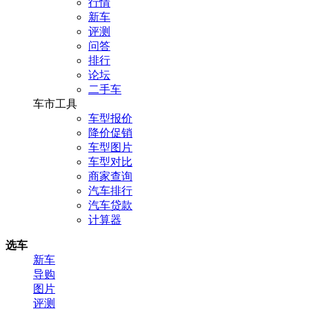
行情
新车
评测
问答
排行
论坛
二手车
车市工具
车型报价
降价促销
车型图片
车型对比
商家查询
汽车排行
汽车贷款
计算器
选车
新车
导购
图片
评测