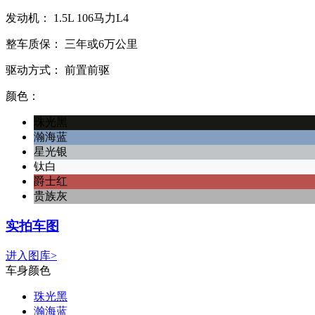
发动机：
1.5L
106马力L4
整车质保：
三年或6万公里
驱动方式：
前置前驱
颜色：
珠光黑
瀚海蓝
星光银
钛白
爵士红
贵族灰
实拍车图
进入图库>
车身颜色
珠光黑
瀚海蓝