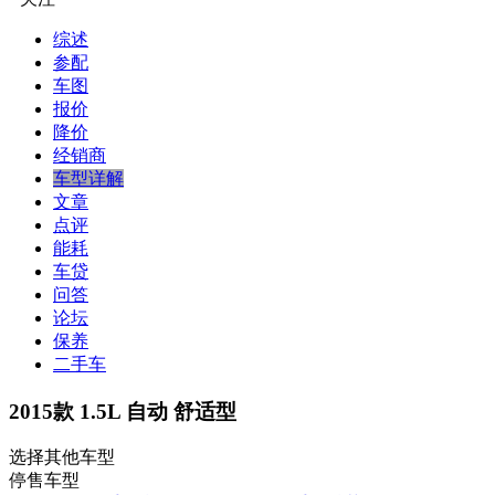
综述
参配
车图
报价
降价
经销商
车型详解
文章
点评
能耗
车贷
问答
论坛
保养
二手车
2015款 1.5L 自动 舒适型
选择其他车型
停售车型