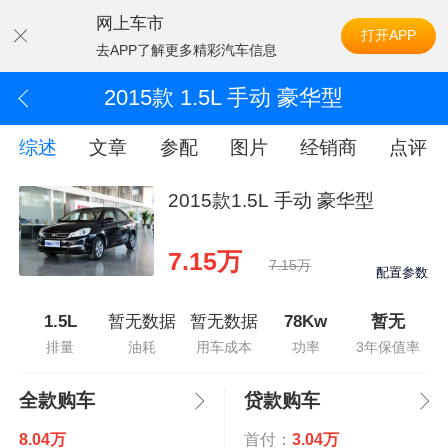
网上车市
打开APP
去APP了解更多精彩汽车信息
2015款 1.5L 手动 豪华型
综述
文章
参配
图片
经销商
点评
2015款1.5L 手动 豪华型
7.15万
7.15万
配置参数
1.5L
暂无数据
暂无数据
78Kw
暂无
排量
油耗
用车成本
功率
3年保值率
全款购车
贷款购车
8.04万
首付：
3.04万