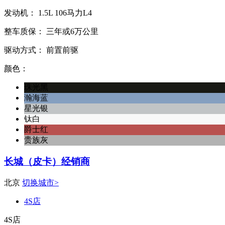
发动机：
1.5L
106马力L4
整车质保：
三年或6万公里
驱动方式：
前置前驱
颜色：
珠光黑
瀚海蓝
星光银
钛白
爵士红
贵族灰
长城（皮卡）经销商
北京
切换城市>
4S店
4S店