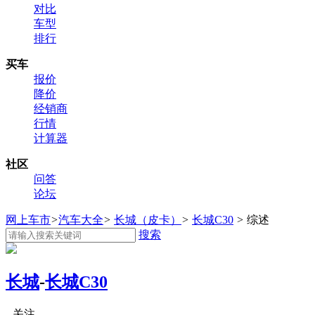
对比
车型
排行
买车
报价
降价
经销商
行情
计算器
社区
问答
论坛
网上车市
>
汽车大全
>
长城（皮卡）
>
长城C30
>
综述
搜索
长城
-
长城C30
关注