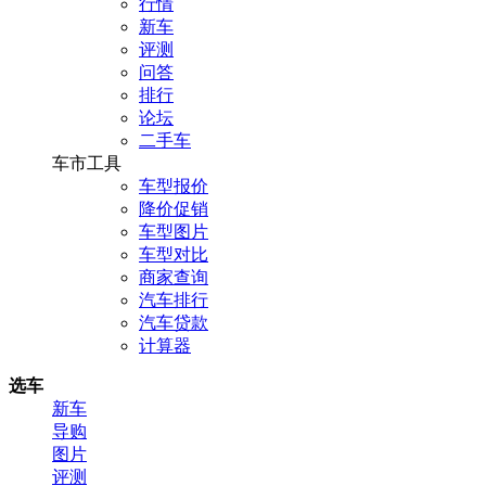
行情
新车
评测
问答
排行
论坛
二手车
车市工具
车型报价
降价促销
车型图片
车型对比
商家查询
汽车排行
汽车贷款
计算器
选车
新车
导购
图片
评测