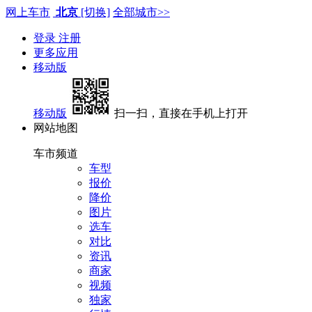
网上车市
北京
[切换]
全部城市>>
登录
注册
更多应用
移动版
移动版
扫一扫，直接在手机上打开
网站地图
车市频道
车型
报价
降价
图片
选车
对比
资讯
商家
视频
独家