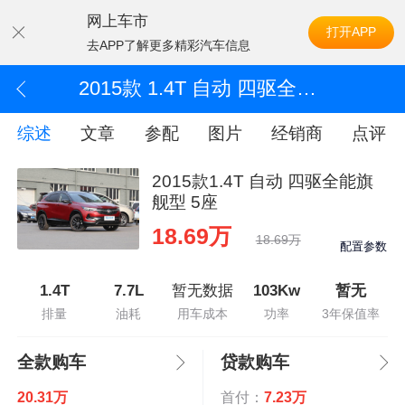
网上车市
打开APP
去APP了解更多精彩汽车信息
2015款 1.4T 自动 四驱全能旗舰型 5座
综述
文章
参配
图片
经销商
点评
2015款1.4T 自动 四驱全能旗
舰型 5座
18.69万
18.69万
配置参数
1.4T
7.7L
暂无数据
103Kw
暂无
排量
油耗
用车成本
功率
3年保值率
全款购车
贷款购车
20.31万
首付：
7.23万