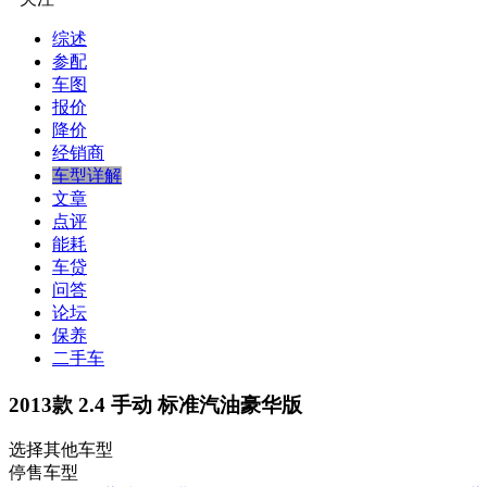
综述
参配
车图
报价
降价
经销商
车型详解
文章
点评
能耗
车贷
问答
论坛
保养
二手车
2013款 2.4 手动 标准汽油豪华版
选择其他车型
停售车型