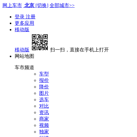
网上车市
北京
[切换]
全部城市>>
登录
注册
更多应用
移动版
移动版
扫一扫，直接在手机上打开
网站地图
车市频道
车型
报价
降价
图片
选车
对比
资讯
商家
视频
独家