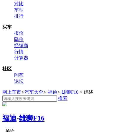
对比
车型
排行
买车
报价
降价
经销商
行情
计算器
社区
问答
论坛
网上车市
>
汽车大全
>
福迪
>
雄狮F16
>
综述
搜索
福迪
-
雄狮F16
关注