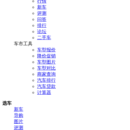
行情
新车
评测
问答
排行
论坛
二手车
车市工具
车型报价
降价促销
车型图片
车型对比
商家查询
汽车排行
汽车贷款
计算器
选车
新车
导购
图片
评测