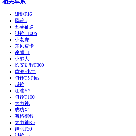
相关车系
雄狮F16
风骏5
五菱征途
骐铃T100S
小老虎
东风皮卡
途腾T1
小超人
长安凯程F300
黄海·小牛
骐铃T5 Plus
越铃
江淮V7
骐铃T100
大力神.
成功X1
海格御骏
大力神K5
神骐F30
骐铃T5