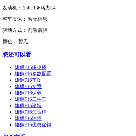
发动机：
2.4L
136马力L4
整车质保：
暂无信息
驱动方式：
前置后驱
颜色：
暂无
您还可以看
雄狮F16多少钱
雄狮F16参数配置
雄狮F16车图
雄狮F16文章
雄狮F16保养
雄狮F16二手车
雄狮F16论坛
雄狮F16怎么样
雄狮F16油耗
雄狮F16优惠促销