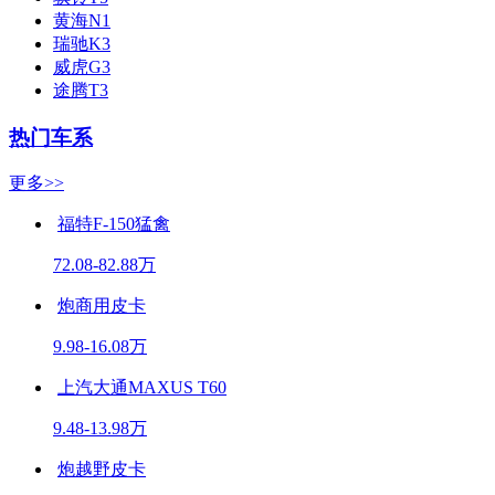
黄海N1
瑞驰K3
威虎G3
途腾T3
热门车系
更多>>
福特F-150猛禽
72.08-82.88万
炮商用皮卡
9.98-16.08万
上汽大通MAXUS T60
9.48-13.98万
炮越野皮卡