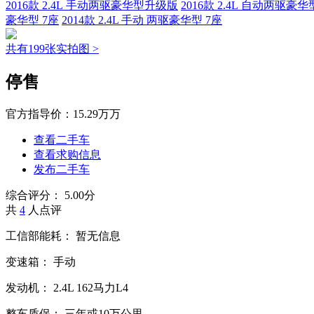
2016款 2.4L 手动两驱豪华型升级版
2016款 2.4L 自动两驱豪
豪华型 7座
2014款 2.4L 手动 两驱豪华型 7座
共有199张实拍图 >
停售
官方指导价：
15.29万万
查看二手车
查看求购信息
发布二手车
综合评分：
5.00分
共
4
人点评
工信部能耗：
暂无信息
变速箱：
手动
发动机：
2.4L
162马力L4
整车质保：
三年或10万公里