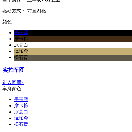
驱动方式：
前置四驱
颜色：
墨玉黑
摩卡棕
冰晶白
琥珀金
松石青
实拍车图
进入图库>
车身颜色
墨玉黑
摩卡棕
冰晶白
琥珀金
松石青