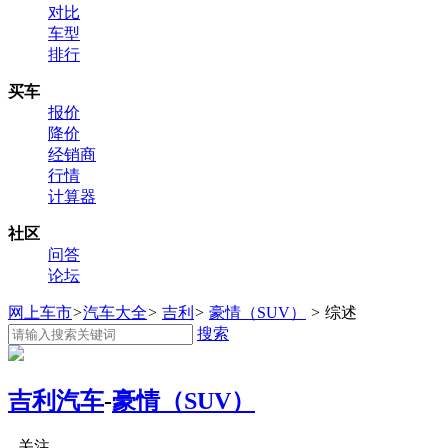
对比
车型
排行
买车
报价
降价
经销商
行情
计算器
社区
问答
论坛
网上车市
>
汽车大全
>
吉利
>
豪情（SUV）
>
综述
搜索
吉利汽车
-
豪情（SUV）
关注