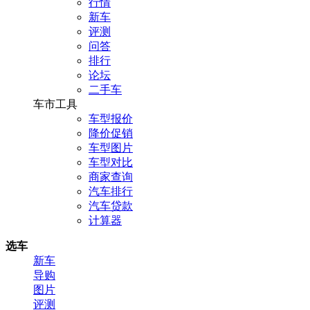
行情
新车
评测
问答
排行
论坛
二手车
车市工具
车型报价
降价促销
车型图片
车型对比
商家查询
汽车排行
汽车贷款
计算器
选车
新车
导购
图片
评测