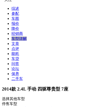
综述
参配
车图
报价
降价
经销商
车型详解
文章
点评
能耗
车贷
问答
论坛
保养
二手车
2014款 2.4L 手动 四驱尊贵型 7座
选择其他车型
停售车型