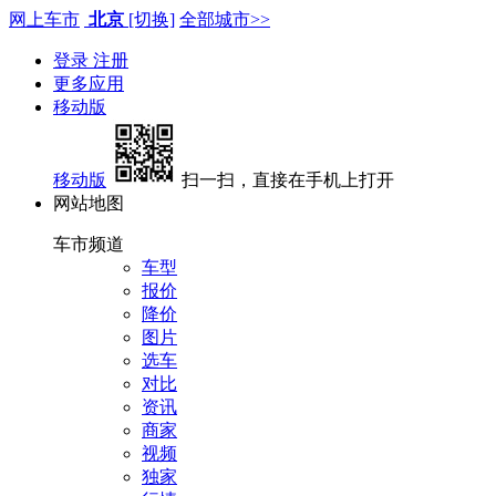
网上车市
北京
[切换]
全部城市>>
登录
注册
更多应用
移动版
移动版
扫一扫，直接在手机上打开
网站地图
车市频道
车型
报价
降价
图片
选车
对比
资讯
商家
视频
独家