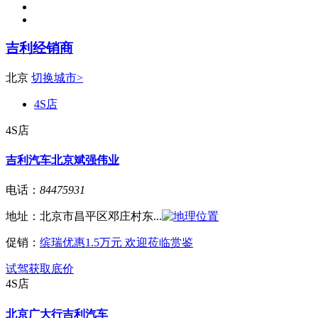
吉利经销商
北京
切换城市>
4S店
4S店
吉利汽车北京斌强伟业
电话：
84475931
地址：
北京市昌平区邓庄村东...
促销：
缤瑞优惠1.5万元 欢迎莅临赏鉴
试驾
获取底价
4S店
北京广大行吉利汽车